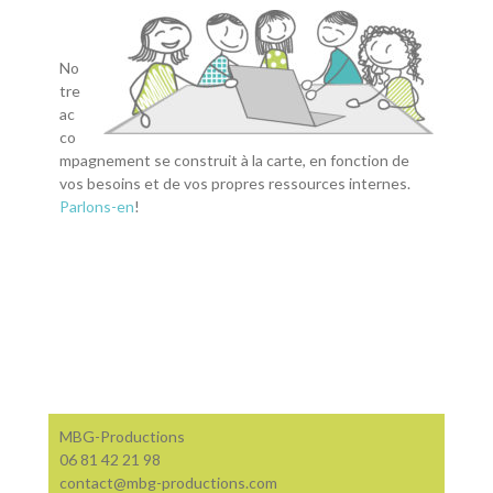
No
tre
ac
co
mpagnement se construit à la carte, en fonction de
vos besoins et de vos propres ressources internes.
Parlons-en
!
MBG-Productions
06 81 42 21 98
contact@mbg-productions.com