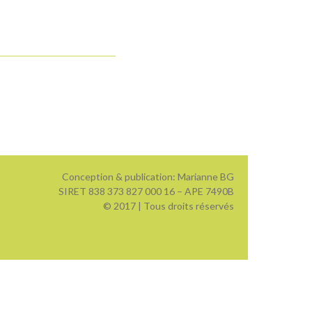
Conception & publication: Marianne BG
SIRET 838 373 827 000 16 – APE 7490B
© 2017 | Tous droits réservés