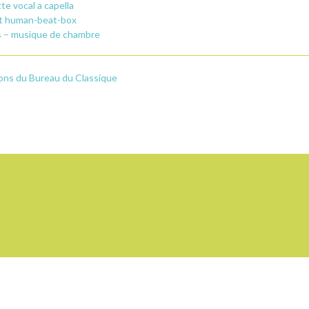
te vocal a capella
 et human-beat-box
s – musique de chambre
sions du Bureau du Classique