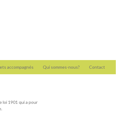
ojets accompagnés
Qui sommes-nous?
Contact
e loi 1901 qui a pour
e.