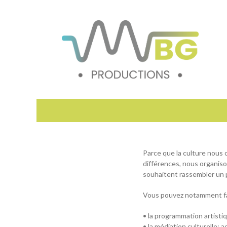
Premier
Aller
menu
au
contenu
Parce que la culture nous 
différences, nous organiso
souhaitent rassembler un 
Vous pouvez notamment fai
• la programmation artistiq
• la médiation culturelle: 