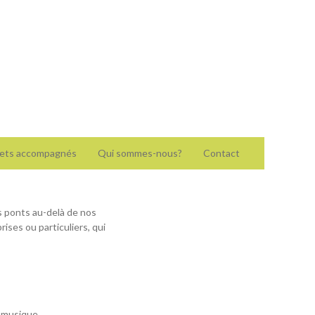
ojets accompagnés
Qui sommes-nous?
Contact
s ponts au-delà de nos
ises ou particuliers, qui
a musique