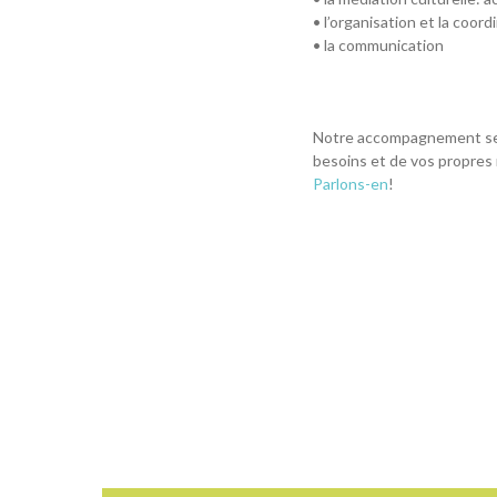
• l’organisation et la coord
• la communication
Notre accompagnement se c
besoins et de vos propres
Parlons-en
!
Footer
Aller
Menu