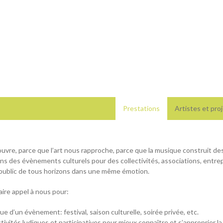
Prestations
Artistes et pr
ouvre, parce que l’art nous rapproche, parce que la musique construit de
ns des évènements culturels pour des collectivités, associations, entrepr
public de tous horizons dans une même émotion.
re appel à nous pour:
ue d’un évènement: festival, saison culturelle, soirée privée, etc.
activités ludiques et participatives pour mieux connaître et s’approprier l