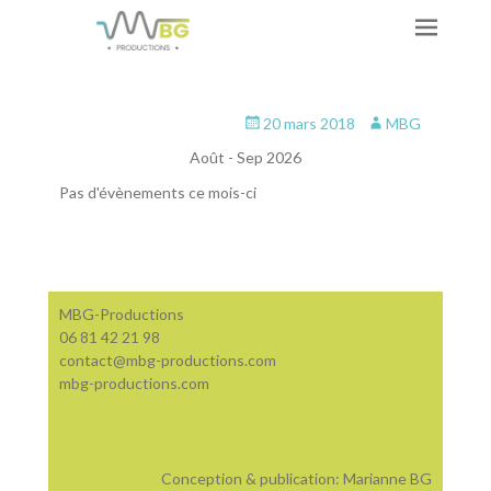
Posté
Auteur
20 mars 2018
MBG
le
Août - Sep 2026
Pas d'évènements ce mois-ci
MBG-Productions
06 81 42 21 98
contact@mbg-productions.com
mbg-productions.com
Conception & publication: Marianne BG